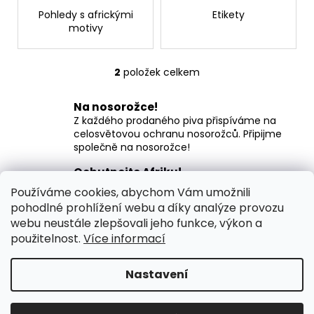
č
Pohledy s africkými
Etikety
u
motivy
j
e
m
2
položek celkem
O
e
v
Na nosorožce!
l
KÁVA
Z každého prodaného piva přispíváme na
á
EQUUS
celosvětovou ochranu nosorožců. Připijme
d
500G
společně na nosorožce!
a
ZRNKOVÁ
c
Ochutnejte Afriku!
490
í
Propojili jsme jedinečné pivní receptury s
Kč
Používáme cookies, abychom Vám umožnili
jihoafrickými chmely a keňskou kávou u
p
pohodlné prohlížení webu a díky analýze provozu
černého piva!
r
webu neustále zlepšovali jeho funkce, výkon a
v
Safari gastro
použitelnost.
Více informací
k
Chutě a vůně z domova i Afriky
y
Nastavení
Z
v
Vytvořil Shoptet
ý
á
Copyright 2026
SAFARI PIVOVAR
. Všechna práva
p