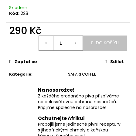
č
u
Skladem
Kód:
228
j
e
290 Kč
m
e
Měrná
DO KOŠÍKU
cena:
AFRICKÁ
HALENA
Zeptat se
Sdílet
-
BÍLÁ
Kategorie
:
SAFARI COFFEE
990
Kč
Na nosorožce!
Z každého prodaného piva přispíváme
na celosvětovou ochranu nosorožců.
Připijme společně na nosorožce!
Ochutnejte Afriku!
Propojili jsme jedinečné pivní receptury
s jihoafrickými chmely a keňskou
kávou u černého piva!