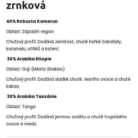
zrnková
a
j
40% Robusta Kamerun
í
t
Oblast: Západní region
?
Chuťový profil: Dodává zemitost, chutě hořké čokolády,
karamelu, oříšků a koření.
30% Arabika Etiopie
Oblast: Guji (Město Shakiso)
HLEDAT
Chuťový profil: Dodává sladké chutě lesního ovoce a chutě
kakaa.
30% Arabika Tanzánie
D
o
Oblast: Tanga
p
Chuťový profil: Dodává jemnou aciditu a chutě tropického
o
ovoce a medu.
r
u