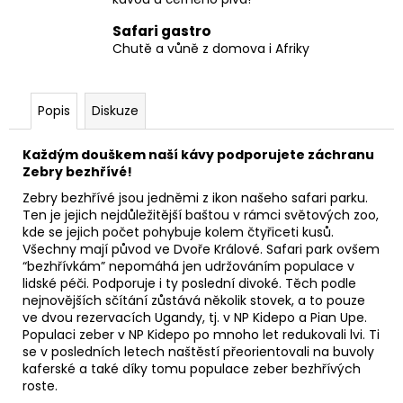
Safari gastro
Chutě a vůně z domova i Afriky
Popis
Diskuze
Každým douškem naší kávy podporujete záchranu
Zebry bezhřívé!
Zebry bezhřívé jsou jedněmi z ikon našeho safari parku.
Ten je jejich nejdůležitější baštou v rámci světových zoo,
kde se jejich počet pohybuje kolem čtyřiceti kusů.
Všechny mají původ ve Dvoře Králové. Safari park ovšem
“bezhřívkám” nepomáhá jen udržováním populace v
lidské péči. Podporuje i ty poslední divoké. Těch podle
nejnovějších sčítání zůstává několik stovek, a to pouze
ve dvou rezervacích Ugandy, tj. v NP Kidepo a Pian Upe.
Populaci zeber v NP Kidepo po mnoho let redukovali lvi. Ti
se v posledních letech naštěstí přeorientovali na buvoly
kaferské a také díky tomu populace zeber bezhřívých
roste.