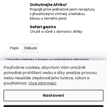
č
Ochutnejte Afriku!
u
Propojili jsme jedinečné pivní receptury
j
s jihoafrickými chmely a keňskou
e
kávou u černého piva!
m
e
Safari gastro
Chutě a vůně z domova i Afriky
KÁVA
QUAGGA
Popis
Diskuze
500G
ZRNKOVÁ
490
Chombo kelímky s logem a originálními africkými
Kč
motivy
Používáme cookies, abychom Vám umožnili
Balení obsahuje - 4ks
pohodlné prohlížení webu a díky analýze provozu
webu neustále zlepšovali jeho funkce, výkon a
Chombo kelímek 0,5l, 0,4l, 0,3l
použitelnost.
Více informací
Hot cup 0,2l + víčko na kelímek
Nastavení
Z
Vytvořil Shoptet
á
Copyright 2026
SAFARI PIVOVAR
. Všechna práva