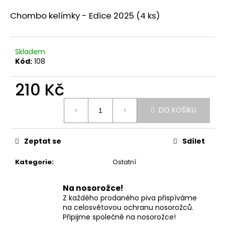
a
Chombo kelímky - Edice 2025 (4 ks)
j
í
t
Skladem
Kód:
108
?
210 Kč
Měrná
DO KOŠÍKU
cena:
HLEDAT
Zeptat se
Sdílet
D
Kategorie
:
Ostatní
o
p
Na nosorožce!
o
Z každého prodaného piva přispíváme
r
na celosvětovou ochranu nosorožců.
u
Připijme společně na nosorožce!